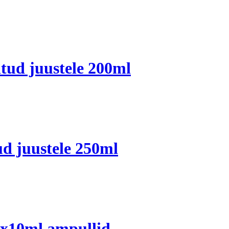
tud juustele 200ml
d juustele 250ml
0x10ml ampullid