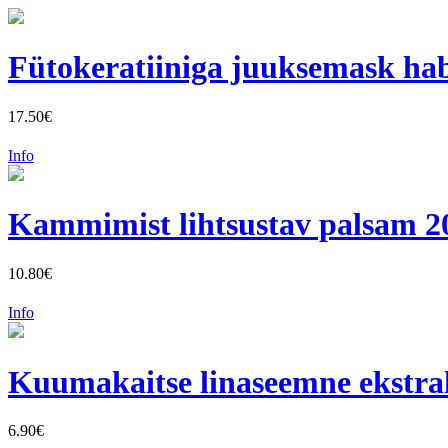
Fütokeratiiniga juuksemask hab
17.50€
Info
Kammimist lihtsustav palsam 2
10.80€
Info
Kuumakaitse linaseemne ekstrak
6.90€