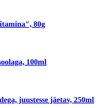
itamina", 80g
esoolaga, 100ml
ega, juustesse jäetav, 250ml