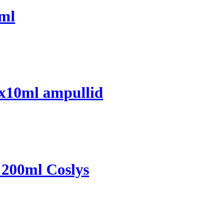
0ml
0x10ml ampullid
 200ml Coslys