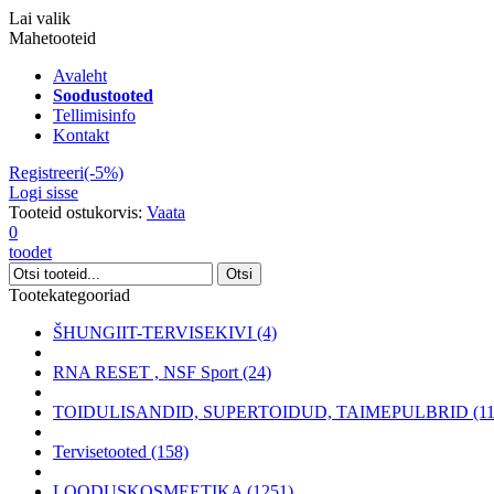
Lai valik
Mahetooteid
Avaleht
Soodustooted
Tellimisinfo
Kontakt
Registreeri(-5%)
Logi sisse
Tooteid ostukorvis:
Vaata
0
toodet
Tootekategooriad
ŠHUNGIIT-TERVISEKIVI (4)
RNA RESET , NSF Sport (24)
TOIDULISANDID, SUPERTOIDUD, TAIMEPULBRID (11
Tervisetooted (158)
LOODUSKOSMEETIKA (1251)