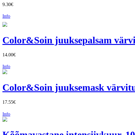
9.30€
Info
Color&Soin juuksepalsam värvi
14.00€
Info
Color&Soin juuksemask värvitu
17.55€
Info
Kõõmavastane intensiivkuur, 1