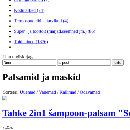
Kodutarbed (74)
Termospudelid ja tarvikud (4)
Super - ja toortoit (marjad,seemned jm.) (86)
Toiduained (1876)
Liitu uudiskirjaga
Palsamid ja maskid
Sorteeri:
Uuemad
/
Vanemad
/
Kallimad
/
Odavamad
Tahke 2in1 šampoon-palsam "Se
7.25€