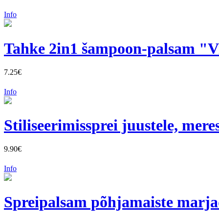
Info
Tahke 2in1 šampoon-palsam "V
7.25€
Info
Stiliseerimissprei juustele, mer
9.90€
Info
Spreipalsam põhjamaiste marjad