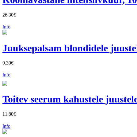
26.30€
Info
Juuksepalsam blondidele juuste
9.30€
Info
Toitev seerum kahustele juustel
11.80€
Info