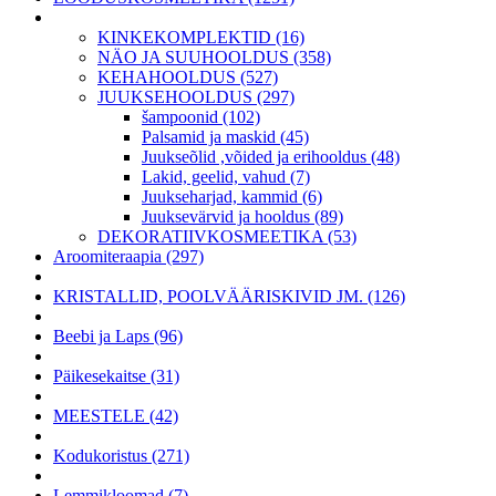
KINKEKOMPLEKTID (16)
NÄO JA SUUHOOLDUS (358)
KEHAHOOLDUS (527)
JUUKSEHOOLDUS (297)
šampoonid (102)
Palsamid ja maskid (45)
Juukseõlid ,võided ja erihooldus (48)
Lakid, geelid, vahud (7)
Juukseharjad, kammid (6)
Juuksevärvid ja hooldus (89)
DEKORATIIVKOSMEETIKA (53)
Aroomiteraapia (297)
KRISTALLID, POOLVÄÄRISKIVID JM. (126)
Beebi ja Laps (96)
Päikesekaitse (31)
MEESTELE (42)
Kodukoristus (271)
Lemmikloomad (7)