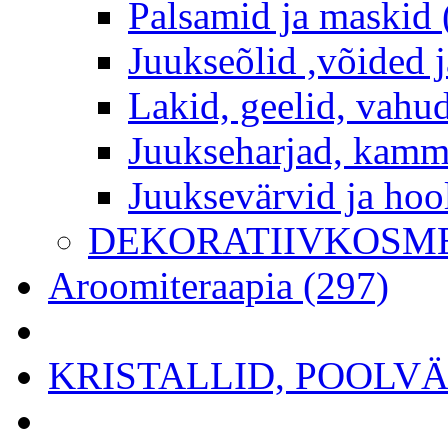
Palsamid ja maskid 
Juukseõlid ,võided j
Lakid, geelid, vahud
Juukseharjad, kamm
Juuksevärvid ja hoo
DEKORATIIVKOSME
Aroomiteraapia (297)
KRISTALLID, POOLVÄÄ