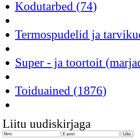
Kodutarbed (74)
Termospudelid ja tarviku
Super - ja toortoit (marj
Toiduained (1876)
Liitu uudiskirjaga