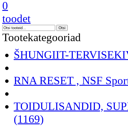
0
toodet
Tootekategooriad
ŠHUNGIIT-TERVISEKIV
RNA RESET , NSF Sport
TOIDULISANDID, SU
(1169)