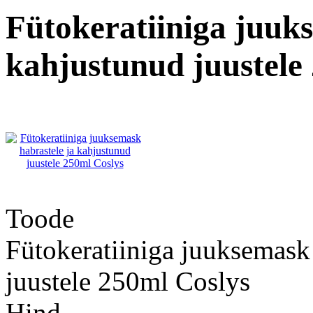
Fütokeratiiniga juuk
kahjustunud juustele
Toode
Fütokeratiiniga juuksemask 
juustele 250ml Coslys
Hind