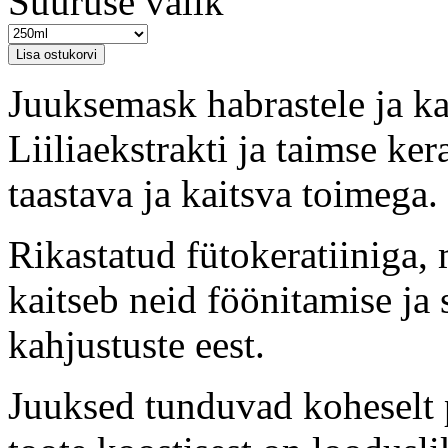
Suuruse valik
Juuksemask habrastele ja k
Liiliaekstrakti ja taimse ker
taastava ja kaitsva toimega.
Rikastatud fütokeratiiniga,
kaitseb neid föönitamise ja
kahjustuste eest.
Juuksed tunduvad koheselt