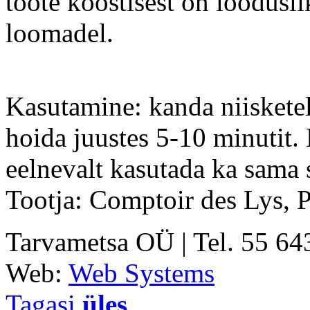
toote koostisest on loodusli
loomadel.
Kasutamine: kanda niisketele
hoida juustes 5-10 minutit.
eelnevalt kasutada ka sama 
Tootja: Comptoir des Lys, 
Tarvametsa OÜ | Tel. 55 6
Web:
Web Systems
Tagasi
üles