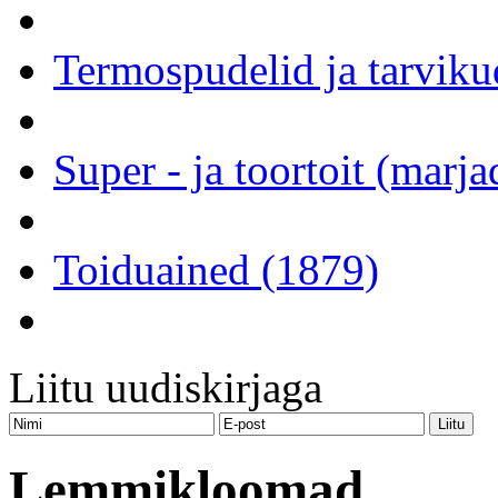
Termospudelid ja tarviku
Super - ja toortoit (marj
Toiduained (1879)
Liitu uudiskirjaga
Lemmikloomad