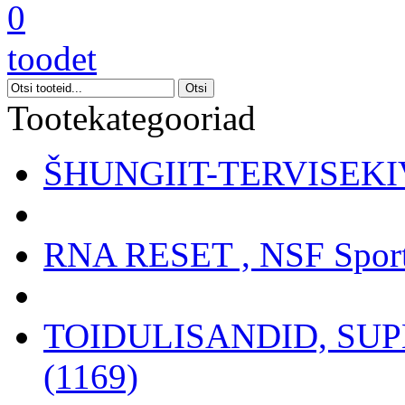
0
toodet
Tootekategooriad
ŠHUNGIIT-TERVISEKIV
RNA RESET , NSF Sport
TOIDULISANDID, SU
(1169)