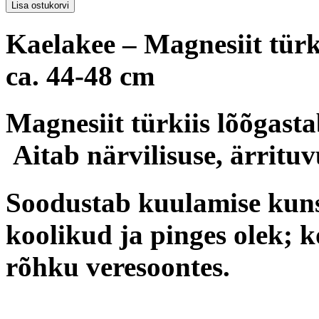
Kaelakee – Magnesiit türki
ca. 44-48 cm
Magnesiit türkiis
lõõgast
Aitab närvilisuse, ärrituv
Soodustab kuulamise kuns
koolikud ja pinges olek; 
rõhku veresoontes.