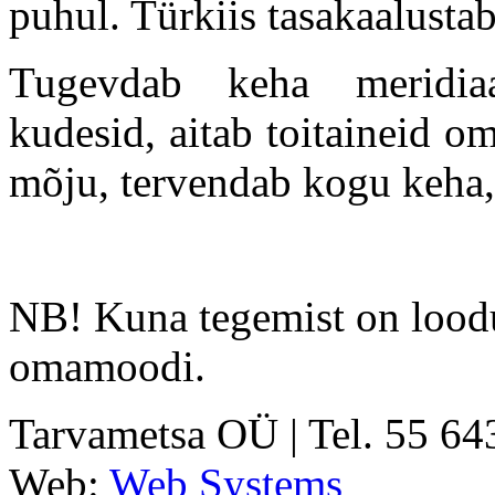
puhul. Türkiis tasakaalustab
Tugevdab keha meridiaa
kudesid, aitab toitaineid o
mõju, tervendab kogu keha, e
NB! Kuna tegemist on loodus
omamoodi.
Tarvametsa OÜ | Tel. 55 6
Web:
Web Systems