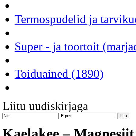
Termospudelid ja tarviku
Super - ja toortoit (marj
Toiduained (1890)
Liitu uudiskirjaga
Kaelakee – Magnesiit t