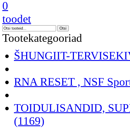
0
toodet
Tootekategooriad
ŠHUNGIIT-TERVISEKIV
RNA RESET , NSF Sport
TOIDULISANDID, SU
(1169)