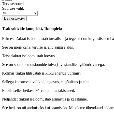
Tervisetooted
Suuruse valik
Tsakrakivide komplekt, 1komplekt
Esimest tšakrat iseloomustab turvalisus ja tegemist on kogu süsteemi 
See on meie keha, tervise ja ellujäämise alus.
Teist tšakrat iseloomustab loovus.
See on seotud emotsioonide tulva ja vastandite ligitõmbavusega.
Kolmas tšakra lihtsustab isikliku energia uurimist.
Sellega kaasnevad valikud, tegevus, elujõulisus ja tahe.
Et olla selles hetkes, kõrvaldan ma takistused.
Neljandat tšakrat iseloomustab armastus ja kaastunne.
See hetk on nii andmiseks kui saamiseks. Me oleme ühendatud süda