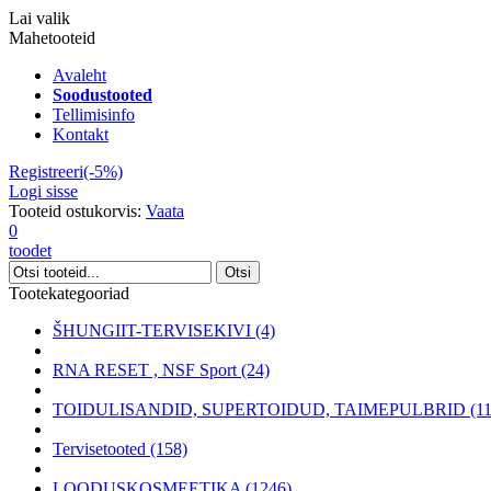
Lai valik
Mahetooteid
Avaleht
Soodustooted
Tellimisinfo
Kontakt
Registreeri(-5%)
Logi sisse
Tooteid ostukorvis:
Vaata
0
toodet
Tootekategooriad
ŠHUNGIIT-TERVISEKIVI (4)
RNA RESET , NSF Sport (24)
TOIDULISANDID, SUPERTOIDUD, TAIMEPULBRID (11
Tervisetooted (158)
LOODUSKOSMEETIKA (1246)