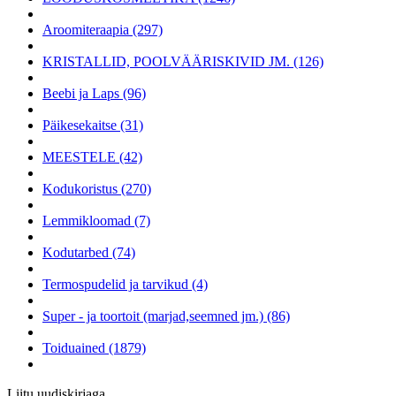
Aroomiteraapia (297)
KRISTALLID, POOLVÄÄRISKIVID JM. (126)
Beebi ja Laps (96)
Päikesekaitse (31)
MEESTELE (42)
Kodukoristus (270)
Lemmikloomad (7)
Kodutarbed (74)
Termospudelid ja tarvikud (4)
Super - ja toortoit (marjad,seemned jm.) (86)
Toiduained (1879)
Liitu uudiskirjaga