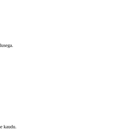
alusega.
me kaudu.