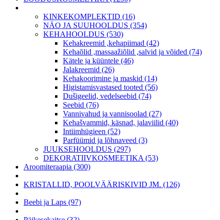
KINKEKOMPLEKTID (16)
NÄO JA SUUHOOLDUS (354)
KEHAHOOLDUS (530)
Kehakreemid ,kehapiimad (42)
Kehaõlid ,massaažiõlid ,salvid ja võided (74)
Kätele ja küüntele (46)
Jalakreemid (26)
Kehakoorimine ja maskid (14)
Higistamisvastased tooted (56)
Dušigeelid, vedelseebid (74)
Seebid (76)
Vannivahud ja vannisoolad (27)
Kehašvammid, käsnad, jalaviilid (40)
Intiimhügieen (52)
Parfüümid ja lõhnaveed (3)
JUUKSEHOOLDUS (297)
DEKORATIIVKOSMEETIKA (53)
Aroomiteraapia (300)
KRISTALLID, POOLVÄÄRISKIVID JM. (126)
Beebi ja Laps (97)
Päikesekaitse (32)