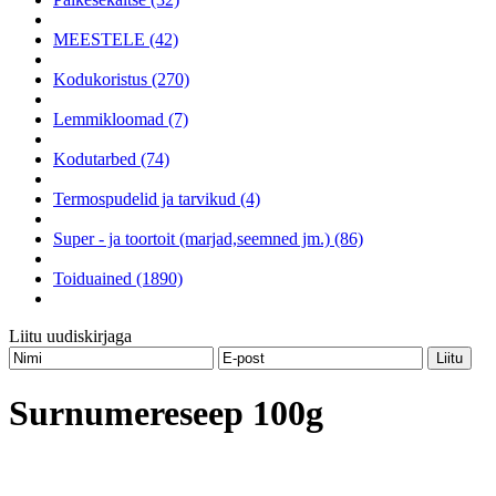
MEESTELE (42)
Kodukoristus (270)
Lemmikloomad (7)
Kodutarbed (74)
Termospudelid ja tarvikud (4)
Super - ja toortoit (marjad,seemned jm.) (86)
Toiduained (1890)
Liitu uudiskirjaga
Surnumereseep 100g