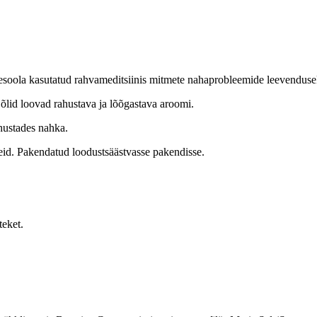
soola kasutatud rahvameditsiinis mitmete nahaprobleemide leevenduseks 
õlid loovad rahustava ja lõõgastava aroomi.
hustades nahka.
neid. Pakendatud loodustsäästvasse pakendisse.
teket.