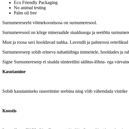
Eco Friendly Packaging
No animal testing
Palm oil free
Surnumereseebi võtmekoostisosa on surnumeresool.
Surnumeresool on kõrge mineraalide sisaldusega ja seetõttu surnumere
Must ja roosa savi hooldavad nahka. Lavendli ja palmroosi eeterlikud 
Surnumereseep sobib erineva nahatüübiga inimestele, hooldades ja ra
Signe Surnumereseep ei sisalda sünteetilisi säilitus-lõhna- ega värvai
Kasutamine
Sobib kasutamiseks raseerimise seebina ning võib vähendada vistrike 
Koostis