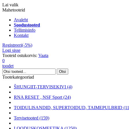
Lai valik
Mahetooteid
Avaleht
Soodustooted
Tellimisinfo
Kontakt
Registreeri(-5%)
Logi sisse
Tooteid ostukorvis:
Vaata
0
toodet
Tootekategooriad
ŠHUNGIIT-TERVISEKIVI (4)
RNA RESET , NSF Sport (24)
TOIDULISANDID, SUPERTOIDUD, TAIMEPULBRID (11
Tervisetooted (159)
LOODUSKOSMEETIKA (1250)