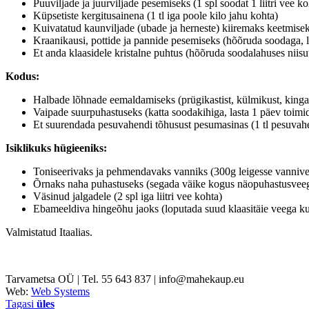
Puuviljade ja juurviljade pesemiseks (1 spl soodat 1 liitri vee ko
Küpsetiste kergitusainena (1 tl iga poole kilo jahu kohta)
Kuivatatud kaunviljade (ubade ja herneste) kiiremaks keetmiseks
Kraanikausi, pottide ja pannide pesemiseks (hõõruda soodaga, la
Et anda klaasidele kristalne puhtus (hõõruda soodalahuses niisu
Kodus:
Halbade lõhnade eemaldamiseks (prügikastist, külmikust, kingak
Vaipade suurpuhastuseks (katta soodakihiga, lasta 1 päev toimi
Et suurendada pesuvahendi tõhusust pesumasinas (1 tl pesuvahe
Isiklikuks hügieeniks:
Toniseerivaks ja pehmendavaks vanniks (300g leigesse vannive
Õrnaks naha puhastuseks (segada väike kogus näopuhastusvee
Väsinud jalgadele (2 spl iga liitri vee kohta)
Ebameeldiva hingeõhu jaoks (loputada suud klaasitäie veega ku
Valmistatud Itaalias.
Tarvametsa OÜ | Tel. 55 643 837 | info@mahekaup.eu
Web:
Web Systems
Tagasi
üles