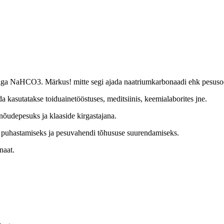
iga NaHCO3. Märkus! mitte segi ajada naatriumkarbonaadi ehk pesus
a kasutatakse toiduainetööstuses, meditsiinis, keemialaborites jne.
nõudepesuks ja klaaside kirgastajana.
 puhastamiseks ja pesuvahendi tõhususe suurendamiseks.
naat.