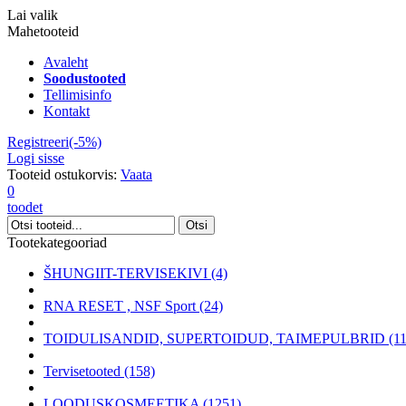
Lai valik
Mahetooteid
Avaleht
Soodustooted
Tellimisinfo
Kontakt
Registreeri(-5%)
Logi sisse
Tooteid ostukorvis:
Vaata
0
toodet
Tootekategooriad
ŠHUNGIIT-TERVISEKIVI (4)
RNA RESET , NSF Sport (24)
TOIDULISANDID, SUPERTOIDUD, TAIMEPULBRID (11
Tervisetooted (158)
LOODUSKOSMEETIKA (1251)