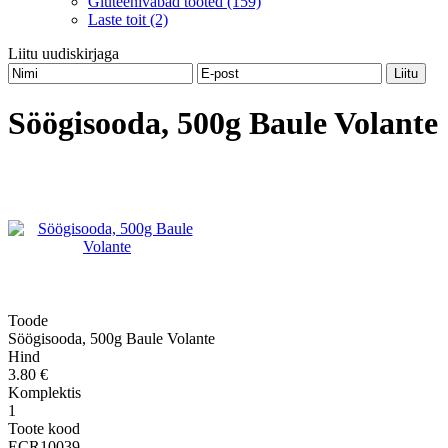
Gluteenivabad tooted (159)
Laste toit (2)
Liitu uudiskirjaga
Söögisooda, 500g Baule Volante
Toode
Söögisooda, 500g Baule Volante
Hind
3.80 €
Komplektis
1
Toote kood
ECR10039