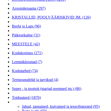
Aroomiteraapia (297)
KRISTALLID, POOLVÄÄRISKIVID JM. (126)
Beebi ja Laps (96)
Päikesekaitse (31)
MEESTELE (42)
Kodukoristus (271)
Lemmikloomad (7)
Kodutarbed (74)
Termospudelid ja tarvikud (4)
Super - ja toortoit (marjad,seemned jm.) (86)
Toiduained (1876)
Jahud, tangained, kuivained ja teraviljatooted (95)
Pasta ja riis (93)