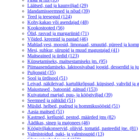
Läätsed, oad ja kaunviljad (29)
Idandamisseemned ja nõud (39)
Teed ja teesegud (124)
Kohv,kakao või asendajad (48)
Kookostooted (56)
Õlid, rasvad ja margariinid (71)
Võided, kreemid ja pastad (46)
Mahlad,vesi, moosid, limonaad, smuutid, püreed ja komp
Mesi, suhkur, siirupid ja muud magustajad (41)
Maitseained ja ürdid (123)
Küpsetamiseks, maitsestamiseks jm. (95)
Piimaasendamiseks, laktoosivabad joogid, desserdid ja ju
Puljongid (35)
Sool ja ürdisool (51)
Leivad, näkileivad, kartulikrõpsud, küpsised, vahvlid ja g
Maiustused , batoonid ,nätsud (153)
Kuivatatud marjad, puu- ja köögiviljad (39)
Seemned ja pähklid (51)
Müslid, helbed, pudrud ja hommikusöögid (51)
Aasia maitsed (51)
Kastmed, ketšupid, pestod, määrded jms (82)
Äädikas, sinep ja majonees (46)
Köögiviljakonservid, oliivid, tomatid, pasteedid jne. (81)
Valmistoidud, paki- ja valmissupid (13)