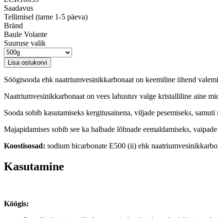
Saadavus
Tellimisel (tarne 1-5 päeva)
Bränd
Baule Volante
Suuruse valik
Söögisooda ehk naatriumvesinikkarbonaat on keemiline ühend valem
Naatriumvesinikkarbonaat on vees lahustuv valge kristalliline aine mid
Sooda sobib kasutamiseks kergitusainena, viljade pesemiseks, samuti 
Majapidamises sobib see ka halbade lõhnade eemaldamiseks, vaipade
Koostisosad:
sodium bicarbonate E500 (ii) ehk naatriumvesinikkarbo
Kasutamine
Köögis: