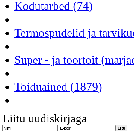
Kodutarbed (74)
Termospudelid ja tarviku
Super - ja toortoit (marj
Toiduained (1879)
Liitu uudiskirjaga