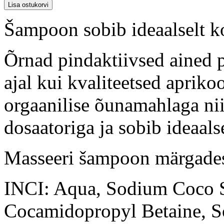
Šampoon sobib ideaalselt k
Õrnad pindaktiivsed ained p
ajal kui kvaliteetsed apriko
orgaanilise õunamahlaga nii
dosaatoriga ja sobib ideaalse
Masseeri šampoon märgadesse
INCI: Aqua, Sodium Coco­ S
Cocamidopropyl Betaine, S