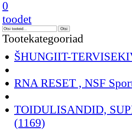
0
toodet
Tootekategooriad
ŠHUNGIIT-TERVISEKIV
RNA RESET , NSF Sport
TOIDULISANDID, SU
(1169)