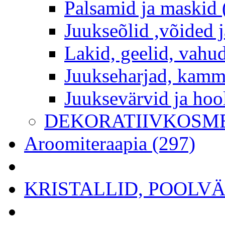
Palsamid ja maskid 
Juukseõlid ,võided j
Lakid, geelid, vahud
Juukseharjad, kamm
Juuksevärvid ja hoo
DEKORATIIVKOSME
Aroomiteraapia (297)
KRISTALLID, POOLVÄÄ