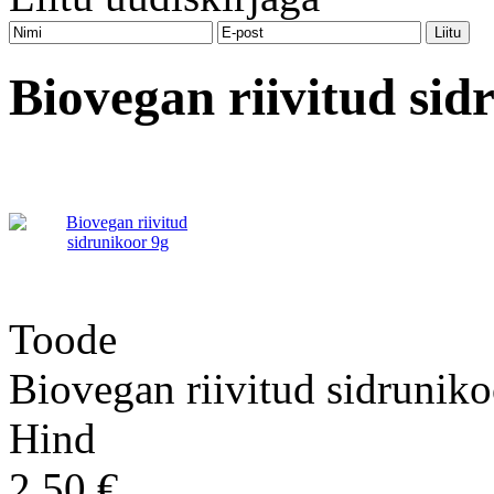
Biovegan riivitud sid
Toode
Biovegan riivitud sidruniko
Hind
2.50 €