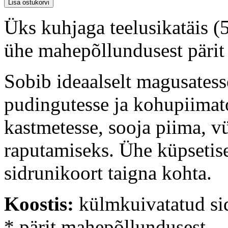
Üks kuhjaga teelusikatäis (5
ühe mahepõllundusest pärit 
Sobib ideaalselt magusatesse
pudingutesse ja kohupiimat
kastmetesse, sooja piima, vü
raputamiseks. Ühe küpsetise 
sidrunikoort taigna kohta.
Koostis:
külmkuivatatud sid
* pärit mahepõllundusest