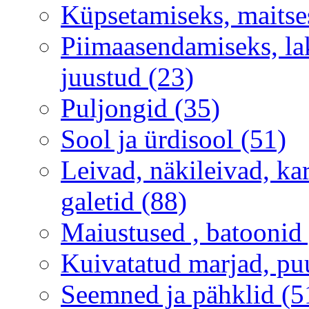
Küpsetamiseks, maitse
Piimaasendamiseks, lak
juustud (23)
Puljongid (35)
Sool ja ürdisool (51)
Leivad, näkileivad, ka
galetid (88)
Maiustused , batoonid 
Kuivatatud marjad, puu
Seemned ja pähklid (5