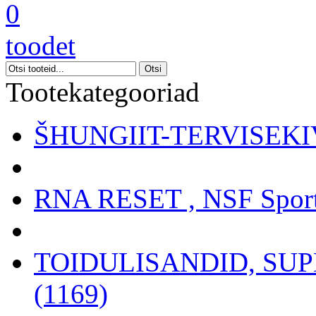
0
toodet
Tootekategooriad
ŠHUNGIIT-TERVISEKIV
RNA RESET , NSF Sport
TOIDULISANDID, SU
(1169)