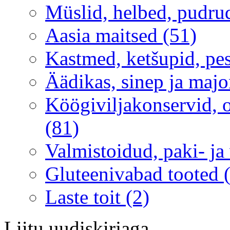
Müslid, helbed, pudru
Aasia maitsed (51)
Kastmed, ketšupid, pe
Äädikas, sinep ja majo
Köögiviljakonservid, ol
(81)
Valmistoidud, paki- ja
Gluteenivabad tooted 
Laste toit (2)
Liitu uudiskirjaga