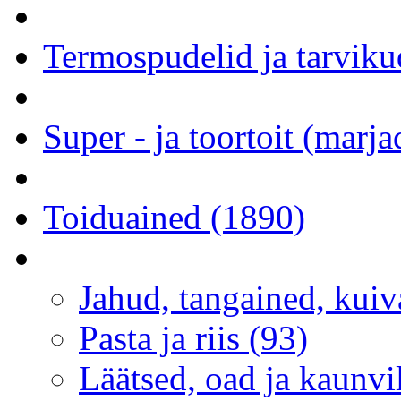
Termospudelid ja tarviku
Super - ja toortoit (marj
Toiduained (1890)
Jahud, tangained, kuiva
Pasta ja riis (93)
Läätsed, oad ja kaunvi