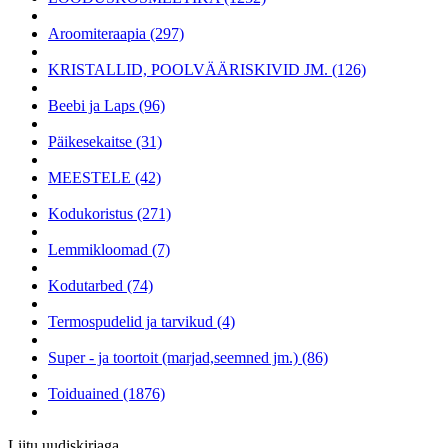
Aroomiteraapia (297)
KRISTALLID, POOLVÄÄRISKIVID JM. (126)
Beebi ja Laps (96)
Päikesekaitse (31)
MEESTELE (42)
Kodukoristus (271)
Lemmikloomad (7)
Kodutarbed (74)
Termospudelid ja tarvikud (4)
Super - ja toortoit (marjad,seemned jm.) (86)
Toiduained (1876)
Liitu uudiskirjaga