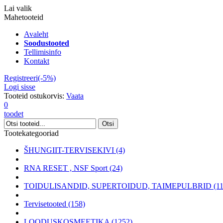
Lai valik
Mahetooteid
Avaleht
Soodustooted
Tellimisinfo
Kontakt
Registreeri(-5%)
Logi sisse
Tooteid ostukorvis:
Vaata
0
toodet
Tootekategooriad
ŠHUNGIIT-TERVISEKIVI (4)
RNA RESET , NSF Sport (24)
TOIDULISANDID, SUPERTOIDUD, TAIMEPULBRID (11
Tervisetooted (158)
LOODUSKOSMEETIKA (1252)