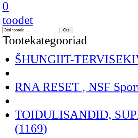
0
toodet
Tootekategooriad
ŠHUNGIIT-TERVISEKIV
RNA RESET , NSF Sport
TOIDULISANDID, SU
(1169)