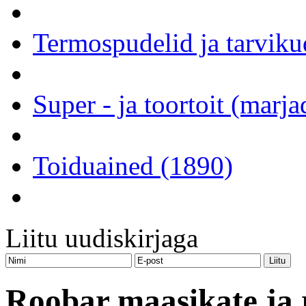
Termospudelid ja tarviku
Super - ja toortoit (marj
Toiduained (1890)
Liitu uudiskirjaga
Roobar maasikate ja 