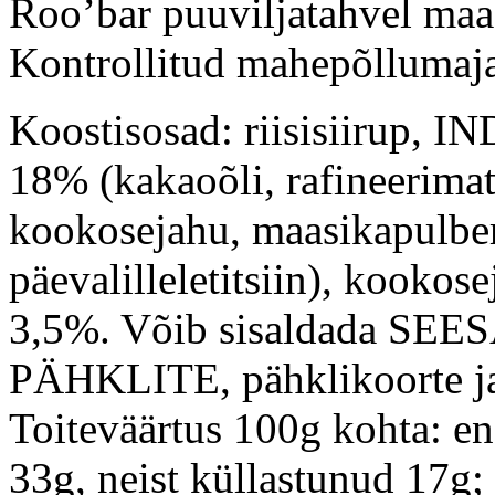
Roo’bar puuviljatahvel maas
Kontrollitud mahepõllumaja
Koostisosad: riisisiirup, 
18% (kakaoõli, rafineerima
kookosejahu, maasikapulbe
päevalilleletitsiin), kookos
3,5%. Võib sisaldada S
PÄHKLITE, pähklikoorte ja 
Toiteväärtus 100g kohta: en
33g, neist küllastunud 17g;