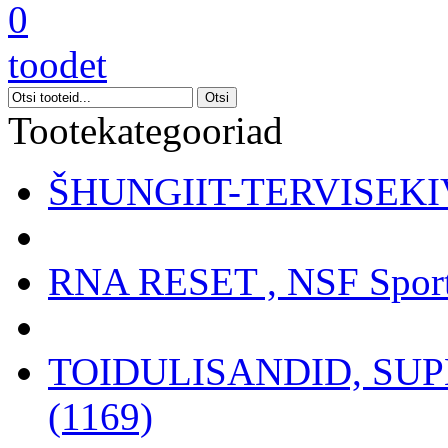
0
toodet
Tootekategooriad
ŠHUNGIIT-TERVISEKIV
RNA RESET , NSF Sport
TOIDULISANDID, SU
(1169)