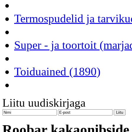
Termospudelid ja tarviku
Super - ja toortoit (marj
Toiduained (1890)
Liitu uudiskirjaga
Roobar kakaonibside