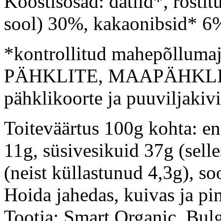
Koostisosad: datlid*, rö
sool) 30%, kakaonibsid* 6%
*kontrollitud mahepõllumaj
PÄHKLITE, MAAPÄHKLITE
pähklikoorte ja puuviljakivi
Toiteväärtus 100g kohta: en
11g, süsivesikuid 37g (sell
(neist küllastunud 4,3g), so
Hoida jahedas, kuivas ja pi
Tootja: Smart Organic, Bulg