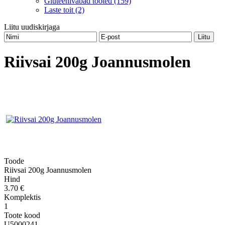
Gluteenivabad tooted (159)
Laste toit (2)
Liitu uudiskirjaga
Riivsai 200g Joannusmolen
Toode
Riivsai 200g Joannusmolen
Hind
3.70 €
Komplektis
1
Toote kood
U5000241