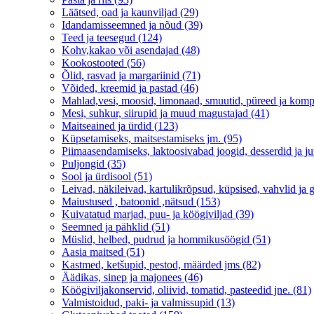
Läätsed, oad ja kaunviljad (29)
Idandamisseemned ja nõud (39)
Teed ja teesegud (124)
Kohv,kakao või asendajad (48)
Kookostooted (56)
Õlid, rasvad ja margariinid (71)
Võided, kreemid ja pastad (46)
Mahlad,vesi, moosid, limonaad, smuutid, püreed ja komp
Mesi, suhkur, siirupid ja muud magustajad (41)
Maitseained ja ürdid (123)
Küpsetamiseks, maitsestamiseks jm. (95)
Piimaasendamiseks, laktoosivabad joogid, desserdid ja ju
Puljongid (35)
Sool ja ürdisool (51)
Leivad, näkileivad, kartulikrõpsud, küpsised, vahvlid ja g
Maiustused , batoonid ,nätsud (153)
Kuivatatud marjad, puu- ja köögiviljad (39)
Seemned ja pähklid (51)
Müslid, helbed, pudrud ja hommikusöögid (51)
Aasia maitsed (51)
Kastmed, ketšupid, pestod, määrded jms (82)
Äädikas, sinep ja majonees (46)
Köögiviljakonservid, oliivid, tomatid, pasteedid jne. (81)
Valmistoidud, paki- ja valmissupid (13)