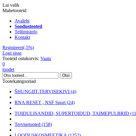
Lai valik
Mahetooteid
Avaleht
Soodustooted
Tellimisinfo
Kontakt
Registreeri(-5%)
Logi sisse
Tooteid ostukorvis:
Vaata
0
toodet
Tootekategooriad
ŠHUNGIIT-TERVISEKIVI (4)
RNA RESET , NSF Sport (24)
TOIDULISANDID, SUPERTOIDUD, TAIMEPULBRID (11
Tervisetooted (158)
LOODUSKOSMEETIKA (1252)