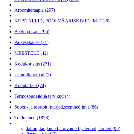
Aroomiteraapia (297)
KRISTALLID, POOLVÄÄRISKIVID JM. (126)
Beebi ja Laps (96)
Päikesekaitse (31)
MEESTELE (42)
Kodukoristus (271)
Lemmikloomad (7)
Kodutarbed (74)
Termospudelid ja tarvikud (4)
Super - ja toortoit (marjad,seemned jm.) (86)
Toiduained (1876)
Jahud, tangained, kuivained ja teraviljatooted (95)
Pasta ja riis (93)