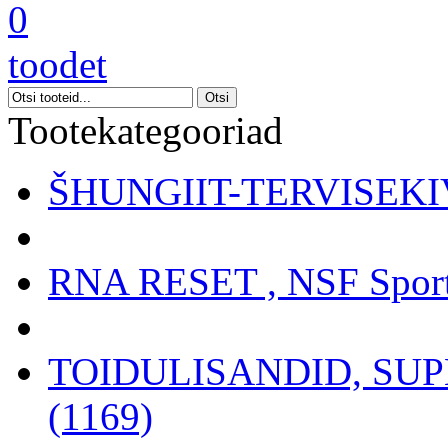
0
toodet
Tootekategooriad
ŠHUNGIIT-TERVISEKIV
RNA RESET , NSF Sport
TOIDULISANDID, SU
(1169)