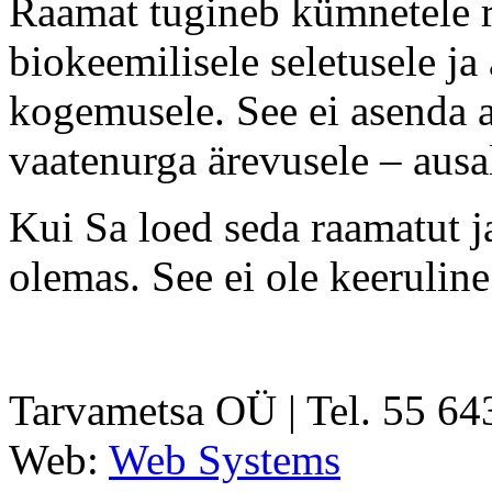
Raamat tugineb kümnetele re
biokeemilisele seletusele ja 
kogemusele. See ei asenda ar
vaatenurga ärevusele – ausalt
Kui Sa loed seda raamatut ja
olemas. See ei ole keeruline
Tarvametsa OÜ | Tel. 55 6
Web:
Web Systems