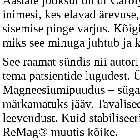
Aastate jooksul on dr Caro
inimesi, kes elavad ärevuse
sisemise pinge varjus. Kõigi
miks see minuga juhtub ja ku
See raamat sündis nii autori
tema patsientide lugudest. 
Magneesiumipuudus – sügav,
märkamatuks jääv. Tavalise
leevendust. Kuid stabilisee
ReMag® muutis kõike.