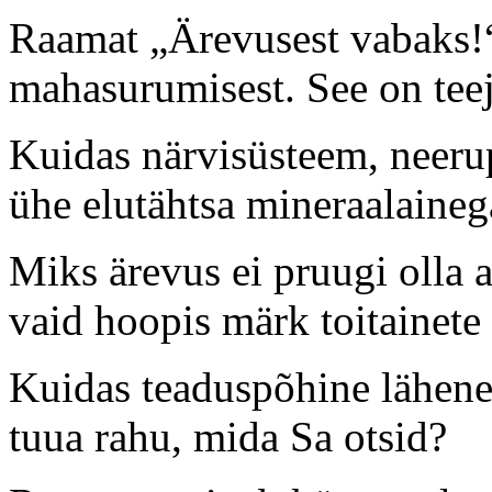
Raamat „Ärevusest vabaks!“
mahasurumisest. See on teej
Kuidas närvisüsteem, neerup
ühe elutähtsa mineraalaineg
Miks ärevus ei pruugi olla 
vaid hoopis märk toitainete
Kuidas teaduspõhine lähene
tuua rahu, mida Sa otsid?