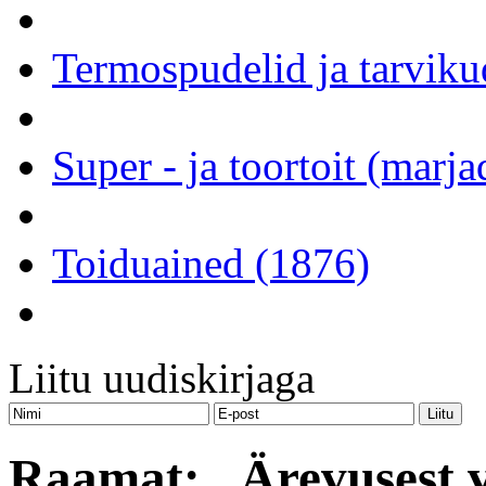
Termospudelid ja tarviku
Super - ja toortoit (marj
Toiduained (1876)
Liitu uudiskirjaga
Raamat: „Ärevusest 