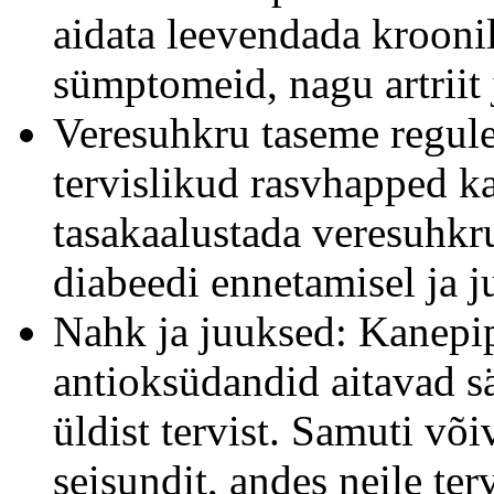
aidata leevendada kroonil
sümptomeid, nagu artriit
Veresuhkru taseme regule
tervislikud rasvhapped k
tasakaalustada veresuhkru
diabeedi ennetamisel ja j
Nahk ja juuksed: Kanepip
antioksüdandid aitavad säi
üldist tervist. Samuti võ
seisundit, andes neile te