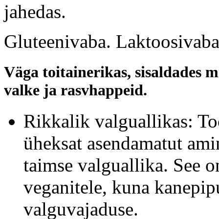
jahedas.
Gluteenivaba. Laktoosivaba
Väga toitainerikas, sisaldades m
valke ja rasvhappeid.
Rikkalik valguallikas: To
üheksat asendamatut amino
taimse valguallika. See on
veganitele, kuna kanepipu
valguvajaduse.