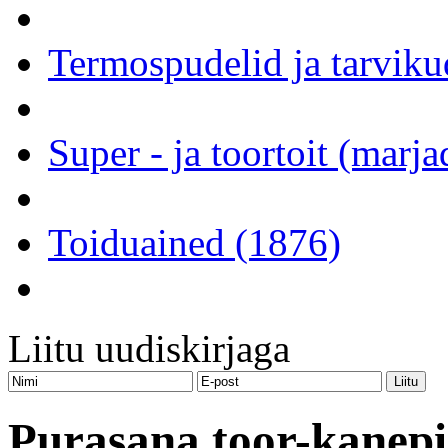
Termospudelid ja tarviku
Super - ja toortoit (marj
Toiduained (1876)
Liitu uudiskirjaga
Purasana toor-kanepi