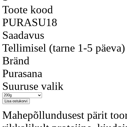
Toote kood
PURASU18
Saadavus
Tellimisel (tarne 1-5 päeva)
Bränd
Purasana
Suuruse valik
Mahepõllundusest pärit toor