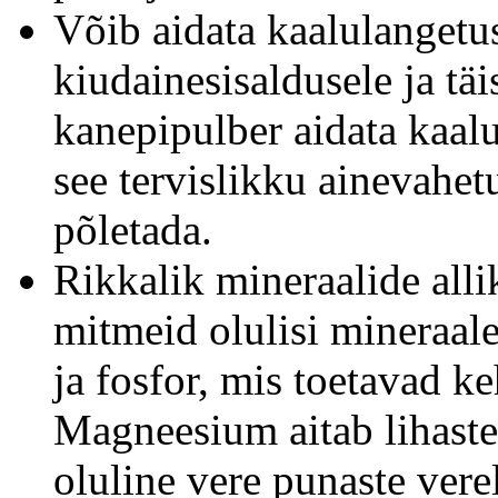
Võib aidata kaalulangetu
kiudainesisaldusele ja tä
kanepipulber aidata kaal
see tervislikku ainevahet
põletada.
Rikkalik mineraalide alli
mitmeid olulisi mineraal
ja fosfor, mis toetavad k
Magneesium aitab lihaste 
oluline vere punaste vere