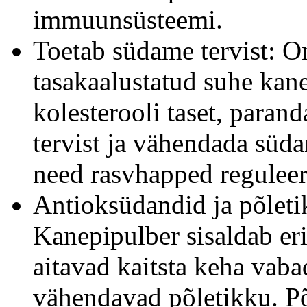
immuunsüsteemi.
Toetab südame tervist: 
tasakaalustatud suhe kane
kolesterooli taset, para
tervist ja vähendada süda
need rasvhapped reguleer
Antioksüdandid ja põlet
Kanepipulber sisaldab er
aitavad kaitsta keha vaba
vähendavad põletikku. P