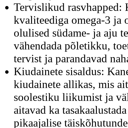
Tervislikud rasvhapped: 
kvaliteediga omega-3 ja 
olulised südame- ja aju t
vähendada põletikku, to
tervist ja parandavad nah
Kiudainete sisaldus: Kan
kiudainete allikas, mis a
soolestiku liikumist ja v
aitavad ka tasakaalustada
pikaajalise täiskõhutunde