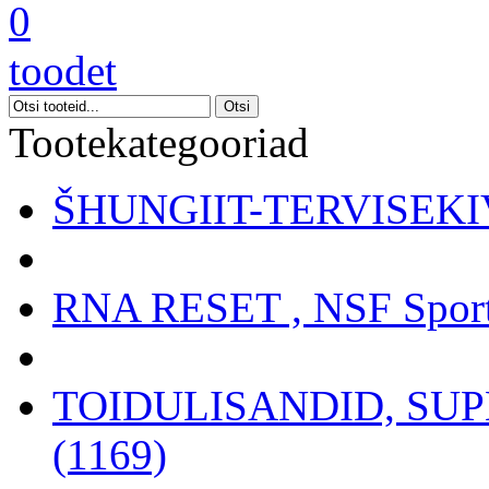
0
toodet
Tootekategooriad
ŠHUNGIIT-TERVISEKIV
RNA RESET , NSF Sport
TOIDULISANDID, SU
(1169)