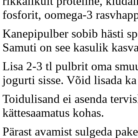
rikkalikult proteiine, kiuda
fosforit, oomega-3 rasvhapp
Kanepipulber sobib hästi spo
Samuti on see kasulik kasva
Lisa 2-3 tl pulbrit oma smu
jogurti sisse. Võid lisada ka 
Toidulisand ei asenda tervis
kättesaamatus kohas.
Pärast avamist sulgeda pake