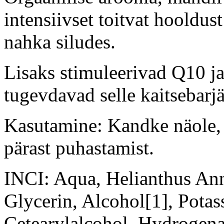
intensiivset toitvat hooldust
nahka siludes.
Lisaks stimuleerivad Q10 j
tugevdavad selle kaitsebarjä
Kasutamine: Kandke näole, k
pärast puhastamist.
INCI: Aqua, Helianthus Ann
Glycerin, Alcohol[1], Pota
Cetearylalcohol, Hydrogena