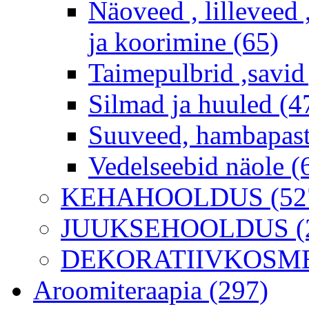
Näoveed , lilleveed 
ja koorimine (65)
Taimepulbrid ,savid
Silmad ja huuled (4
Suuveed, hambapast
Vedelseebid näole (
KEHAHOOLDUS (52
JUUKSEHOOLDUS (2
DEKORATIIVKOSME
Aroomiteraapia (297)