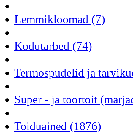
Lemmikloomad (7)
Kodutarbed (74)
Termospudelid ja tarviku
Super - ja toortoit (marj
Toiduained (1876)