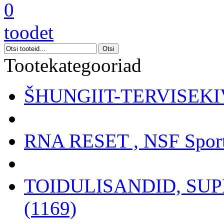
0
toodet
Tootekategooriad
ŠHUNGIIT-TERVISEKIV
RNA RESET , NSF Sport
TOIDULISANDID, SU
(1169)