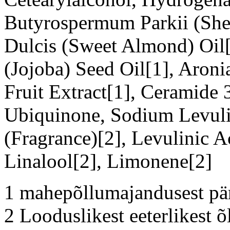
Butyrospermum Parkii (She
Dulcis (Sweet Almond) Oil
(Jojoba) Seed Oil[1], Aron
Fruit Extract[1], Ceramide
Ubiquinone, Sodium Levul
(Fragrance)[2], Levulinic A
Linalool[2], Limonene[2]
1 mahepõllumajandusest pär
2 Looduslikest eeterlikest õ