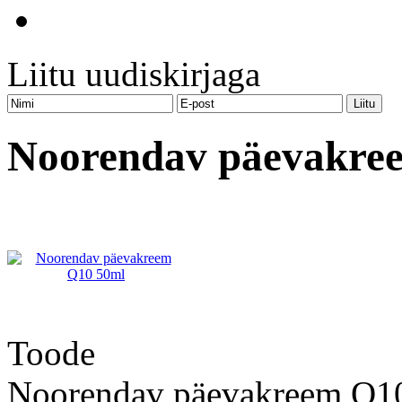
Liitu uudiskirjaga
Noorendav päevakre
Toode
Noorendav päevakreem Q1