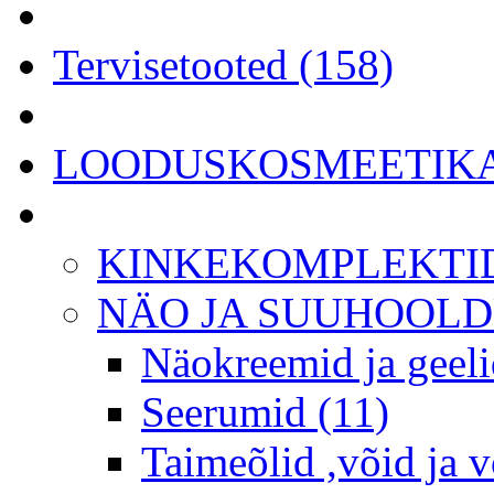
Tervisetooted (158)
LOODUSKOSMEETIKA 
KINKEKOMPLEKTID
NÄO JA SUUHOOLDU
Näokreemid ja geeli
Seerumid (11)
Taimeõlid ,võid ja 