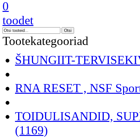
0
toodet
Tootekategooriad
ŠHUNGIIT-TERVISEKIV
RNA RESET , NSF Sport
TOIDULISANDID, SU
(1169)