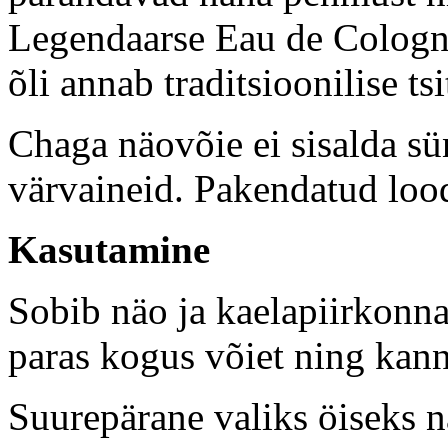
Legendaarse Eau de Cologne
õli annab traditsioonilise ts
Chaga näovõie ei sisalda sünt
värvaineid. Pakendatud loo
Kasutamine
Sobib näo ja kaelapiirkonn
paras kogus võiet ning kan
Suurepärane valiks öiseks 