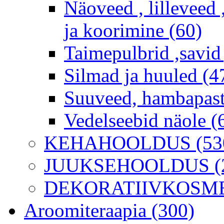
Näoveed , lilleveed 
ja koorimine (60)
Taimepulbrid ,savid
Silmad ja huuled (4
Suuveed, hambapast
Vedelseebid näole (
KEHAHOOLDUS (53
JUUKSEHOOLDUS (2
DEKORATIIVKOSME
Aroomiteraapia (300)