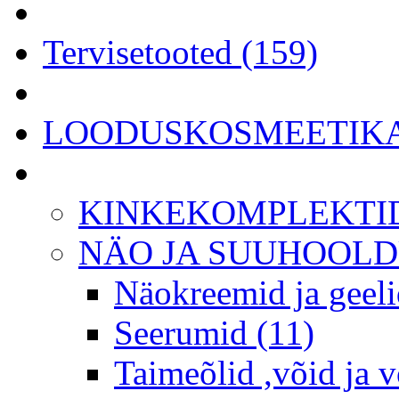
Tervisetooted (159)
LOODUSKOSMEETIKA 
KINKEKOMPLEKTID
NÄO JA SUUHOOLDU
Näokreemid ja geeli
Seerumid (11)
Taimeõlid ,võid ja 