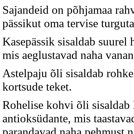
Sajandeid on põhjamaa rah
pässikut oma tervise turgut
Kasepässik sisaldab suurel 
mis aeglustavad naha vanan
Astelpaju õli sisaldab rohke
kortsude teket.
Rohelise kohvi õli sisaldab 
antioksüdante, mis taastava
parandavad naha pehmust ni