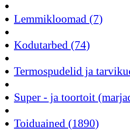
Lemmikloomad (7)
Kodutarbed (74)
Termospudelid ja tarviku
Super - ja toortoit (marj
Toiduained (1890)