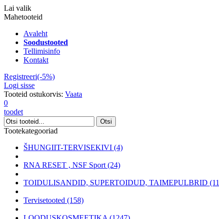
Lai valik
Mahetooteid
Avaleht
Soodustooted
Tellimisinfo
Kontakt
Registreeri(-5%)
Logi sisse
Tooteid ostukorvis:
Vaata
0
toodet
Tootekategooriad
ŠHUNGIIT-TERVISEKIVI (4)
RNA RESET , NSF Sport (24)
TOIDULISANDID, SUPERTOIDUD, TAIMEPULBRID (11
Tervisetooted (158)
LOODUSKOSMEETIKA (1247)