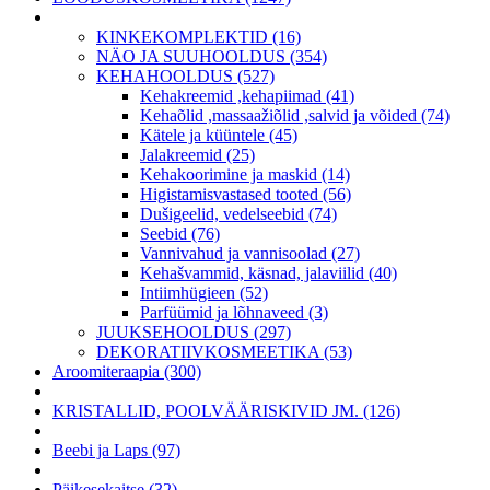
KINKEKOMPLEKTID (16)
NÄO JA SUUHOOLDUS (354)
KEHAHOOLDUS (527)
Kehakreemid ,kehapiimad (41)
Kehaõlid ,massaažiõlid ,salvid ja võided (74)
Kätele ja küüntele (45)
Jalakreemid (25)
Kehakoorimine ja maskid (14)
Higistamisvastased tooted (56)
Dušigeelid, vedelseebid (74)
Seebid (76)
Vannivahud ja vannisoolad (27)
Kehašvammid, käsnad, jalaviilid (40)
Intiimhügieen (52)
Parfüümid ja lõhnaveed (3)
JUUKSEHOOLDUS (297)
DEKORATIIVKOSMEETIKA (53)
Aroomiteraapia (300)
KRISTALLID, POOLVÄÄRISKIVID JM. (126)
Beebi ja Laps (97)
Päikesekaitse (32)