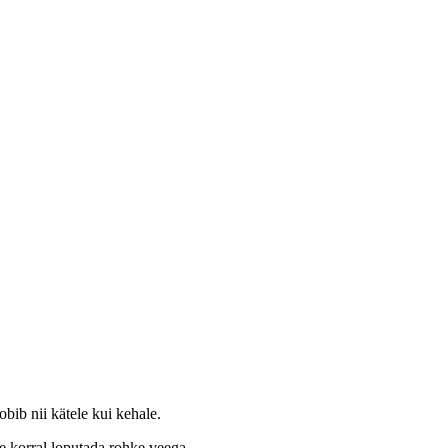
obib nii kätele kui kehale.
se korral loputada rohke veega.