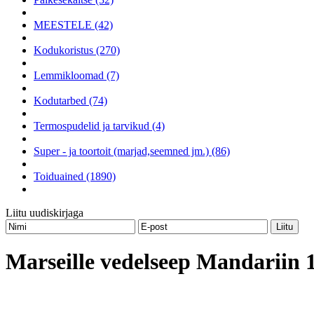
MEESTELE (42)
Kodukoristus (270)
Lemmikloomad (7)
Kodutarbed (74)
Termospudelid ja tarvikud (4)
Super - ja toortoit (marjad,seemned jm.) (86)
Toiduained (1890)
Liitu uudiskirjaga
Marseille vedelseep Mandariin 1