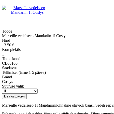
Toode
Marseille vedelseep Mandariin 1l Coslys
Hind
13.50 €
Komplektis
1
Toote kood
CL65105
Saadavus
Tellimisel (tarne 1-5 päeva)
Bränd
Coslys
Suuruse valik
Marseille vedelseep 1l Mandariinilõhnaline oliiviõli baasil vedelseep s
Puhastab ja toidab nahka, jättes selle siidiselt pehmeks. Silma sattumi