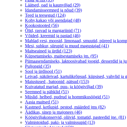
Läätsed, oad ja kaunviljad (29)
Idandamisseemned ja nõud (39)
Teed ja teesegud (124)
Kohv,kakao või asendajad (48)
Kookostooted (56)
Õlid, rasvad ja margariinid (71)
Võided, kreemid ja pastad (46)
Mahlad,vesi, moosid, limonaad, smuutid, püreed ja komp
Mesi, suhkur, siirupid ja muud magustajad (41)
Maitseained ja ürdid (123)
Küpsetamiseks, maitsestamiseks jm. (95)
Piimaasendamiseks, laktoosivabad joogid, desserdid ja ju
Puljongid (35)
Sool ja ürdisool (51)
Leivad, näkileivad, kartulikrõpsud, küpsised, vahvlid ja g
Maiustused , batoonid ,nätsud (153)
Kuivatatud marjad, puu- ja köögiviljad (39)
Seemned ja pähklid (51)
Müslid, helbed, pudrud ja hommikusöögid (51)
Aasia maitsed (51)
Kastmed, ketšupid, pestod, määrded jms (82)
Äädikas, sinep ja majonees (46)
Köögiviljakonservid, oliivid, tomatid, pasteedid jne. (81)
Valmistoidud, paki- ja valmissupid (13)