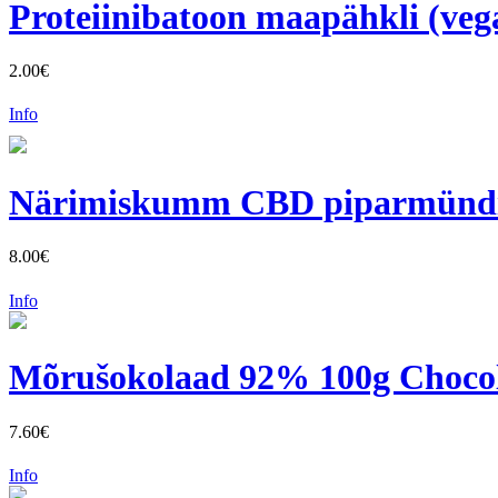
Proteiinibatoon maapähkli (veg
2.00€
Info
Närimiskumm CBD piparmündi
8.00€
Info
Mõrušokolaad 92% 100g Chocola
7.60€
Info