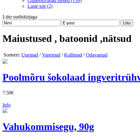
Gluteenivabad tooted (159)
Laste toit (2)
Liitu uudiskirjaga
Maiustused , batoonid ,nätsud
Sorteeri:
Uuemad
/
Vanemad
/
Kallimad
/
Odavamad
Poolmõru šokolaad ingveritrühvl
7.50€
Info
Vahukommisegu, 90g