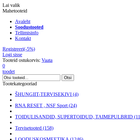
Lai valik
Mahetooteid
Avaleht
Soodustooted
Tellimisinfo
Kontakt
Registreeri(-5%)
Logi sisse
Tooteid ostukorvis:
Vaata
0
toodet
Tootekategooriad
ŠHUNGIIT-TERVISEKIVI (4)
RNA RESET , NSF Sport (24)
TOIDULISANDID, SUPERTOIDUD, TAIMEPULBRID (11
Tervisetooted (158)
LOODUSKOSMEETIKA (1246)