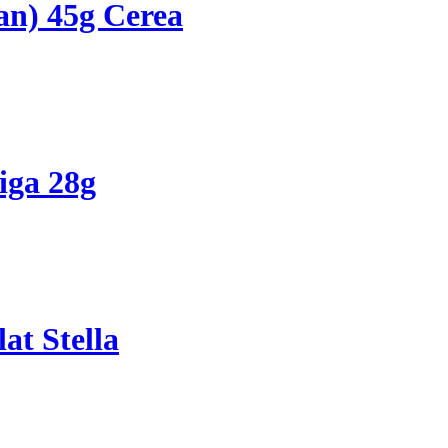
an) 45g Cerea
ga 28g
t Stella