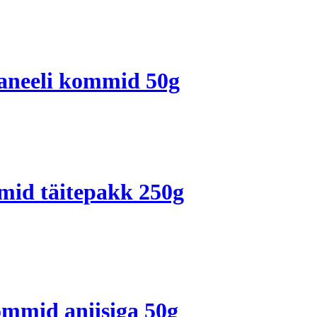
kaneeli kommid 50g
mid täitepakk 250g
ommid aniisiga 50g