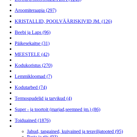
Aroomiteraapia (297)
KRISTALLID, POOLVÄÄRISKIVID JM. (126)
Beebi ja Laps (96)
Päikesekaitse (31)
MEESTELE (42)
Kodukoristus (270)
Lemmikloomad (7)
Kodutarbed (74)
Termospudelid ja tarvikud (4)
Super - ja toortoit (marjad,seemned jm.) (86)
Toiduained (1876)
Jahud, tangained, kuivained ja teraviljatooted (95)
Pasta ja riis (93)