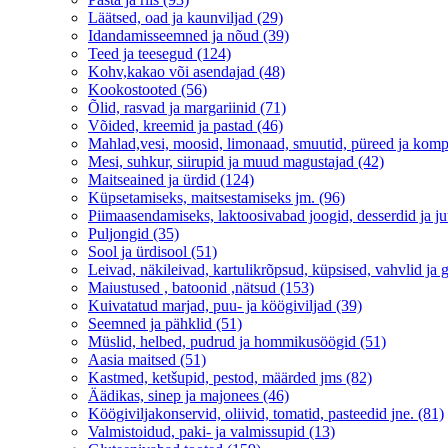
Läätsed, oad ja kaunviljad (29)
Idandamisseemned ja nõud (39)
Teed ja teesegud (124)
Kohv,kakao või asendajad (48)
Kookostooted (56)
Õlid, rasvad ja margariinid (71)
Võided, kreemid ja pastad (46)
Mahlad,vesi, moosid, limonaad, smuutid, püreed ja komp
Mesi, suhkur, siirupid ja muud magustajad (42)
Maitseained ja ürdid (124)
Küpsetamiseks, maitsestamiseks jm. (96)
Piimaasendamiseks, laktoosivabad joogid, desserdid ja ju
Puljongid (35)
Sool ja ürdisool (51)
Leivad, näkileivad, kartulikrõpsud, küpsised, vahvlid ja g
Maiustused , batoonid ,nätsud (153)
Kuivatatud marjad, puu- ja köögiviljad (39)
Seemned ja pähklid (51)
Müslid, helbed, pudrud ja hommikusöögid (51)
Aasia maitsed (51)
Kastmed, ketšupid, pestod, määrded jms (82)
Äädikas, sinep ja majonees (46)
Köögiviljakonservid, oliivid, tomatid, pasteedid jne. (81)
Valmistoidud, paki- ja valmissupid (13)