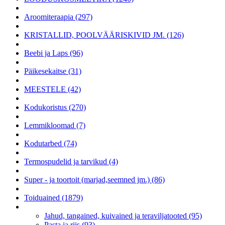
Aroomiteraapia (297)
KRISTALLID, POOLVÄÄRISKIVID JM. (126)
Beebi ja Laps (96)
Päikesekaitse (31)
MEESTELE (42)
Kodukoristus (270)
Lemmikloomad (7)
Kodutarbed (74)
Termospudelid ja tarvikud (4)
Super - ja toortoit (marjad,seemned jm.) (86)
Toiduained (1879)
Jahud, tangained, kuivained ja teraviljatooted (95)
Pasta ja riis (93)