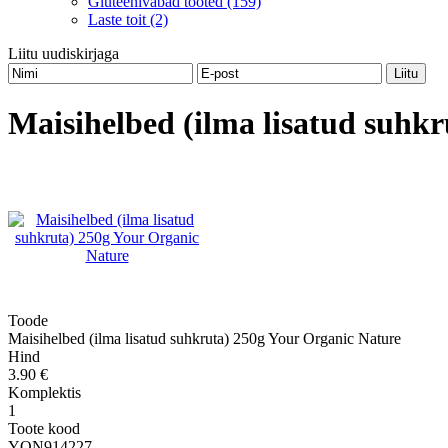
Gluteenivabad tooted (159)
Laste toit (2)
Liitu uudiskirjaga
Maisihelbed (ilma lisatud suhk
Toode
Maisihelbed (ilma lisatud suhkruta) 250g Your Organic Nature
Hind
3.90 €
Komplektis
1
Toote kood
YON914227