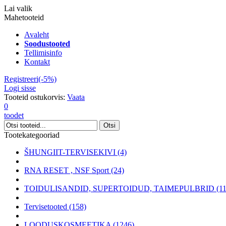
Lai valik
Mahetooteid
Avaleht
Soodustooted
Tellimisinfo
Kontakt
Registreeri(-5%)
Logi sisse
Tooteid ostukorvis:
Vaata
0
toodet
Tootekategooriad
ŠHUNGIIT-TERVISEKIVI (4)
RNA RESET , NSF Sport (24)
TOIDULISANDID, SUPERTOIDUD, TAIMEPULBRID (11
Tervisetooted (158)
LOODUSKOSMEETIKA (1246)