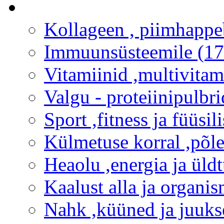
Kollageen , piimhappe
Immuunsüsteemile (17
Vitamiinid ,multivitam
Valgu - proteiinipulbri
Sport ,fitness ja füüsili
Külmetuse korral ,põlet
Heaolu ,energia ja üld
Kaalust alla ja organi
Nahk ,küüned ja juuks