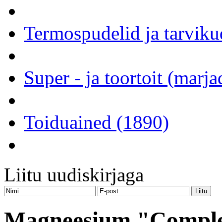
Termospudelid ja tarviku
Super - ja toortoit (marj
Toiduained (1890)
Liitu uudiskirjaga
Magneesium "Complet