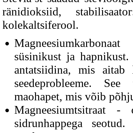
ränidioksiid, stabilisaat
kolekaltsiferool.
Magneesiumkarbonaat
süsinikust ja hapnikust
antatsiidina, mis aita
seedeprobleeme. See to
maohapet, mis võib põhjus
Magneesiumtsitraat -
sidrunhappega seotud