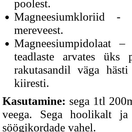
poolest.
Magneesiumkloriid - fi
mereveest.
Magneesiumpidolaat – 
teadlaste arvates üks
rakutasandil väga häst
kiiresti.
Kasutamine:
sega 1tl 200ml
veega. Sega hoolikalt ja 
söögikordade vahel.