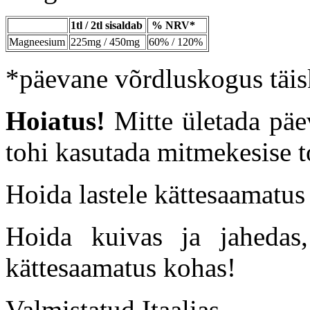
1tl / 2tl sisaldab
% NRV*
Magneesium
225mg / 450mg
60% / 120%
*päevane võrdluskogus täis
Hoiatus!
Mitte ületada päev
tohi kasutada mitmekesise t
Hoida lastele kättesaamatus
Hoida kuivas ja jahedas, 
kättesaamatus kohas!
Valmistatud Itaalias.