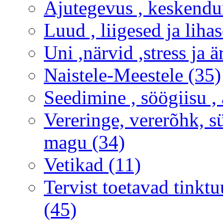
Ajutegevus , keskendu
Luud , liigesed ja liha
Uni ,närvid ,stress ja 
Naistele-Meestele (35)
Seedimine , söögiisu , 
Vereringe, vererõhk, s
magu (34)
Vetikad (11)
Tervist toetavad tinktu
(45)