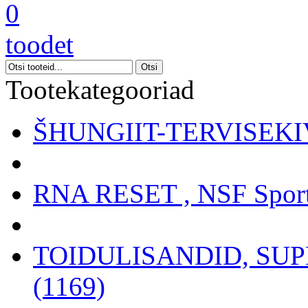
0
toodet
Tootekategooriad
ŠHUNGIIT-TERVISEKIV
RNA RESET , NSF Sport
TOIDULISANDID, SU
(1169)