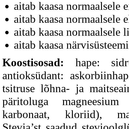
aitab kaasa normaalsele 
aitab kaasa normaalsele e
aitab kaasa normaalsele l
aitab kaasa närvisüsteemi
Koostisosad:
hape: sidru
antioksüdant: askorbiinhap
tsitruse lõhna- ja maitsea
päritoluga magneesium (
karbonaat, kloriid), ma
Stevia’st saadud stevioolg