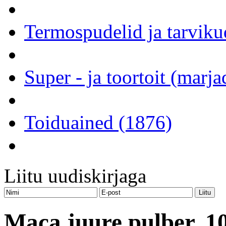
Termospudelid ja tarviku
Super - ja toortoit (marj
Toiduained (1876)
Liitu uudiskirjaga
Maca juure pulber, 10