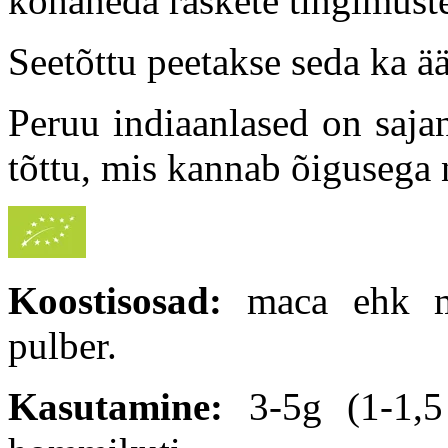
kohaneda raskete tingimus
Seetõttu peetakse seda ka ä
Peruu indiaanlased on saja
tõttu, mis kannab õigusega 
Koostisosad:
maca ehk mu
pulber.
Kasutamine:
3-5g (1-1,5 