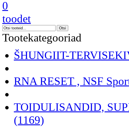
0
toodet
Tootekategooriad
ŠHUNGIIT-TERVISEKIV
RNA RESET , NSF Sport
TOIDULISANDID, SU
(1169)