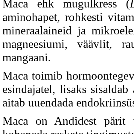
Maca ehk mugulkress (
aminohapet, rohkesti vitam
mineraalaineid ja mikroele
magneesiumi, väävlit, rau
mangaani.
Maca toimib hormoontegevu
esindajatel, lisaks sisalda
aitab uuendada endokriinsüs
Maca on Andidest pärit t