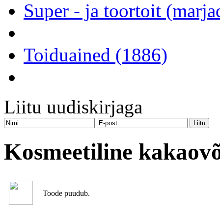
Super - ja toortoit (marj
Toiduained (1886)
Liitu uudiskirjaga
Kosmeetiline kakaovõ
Toode puudub.