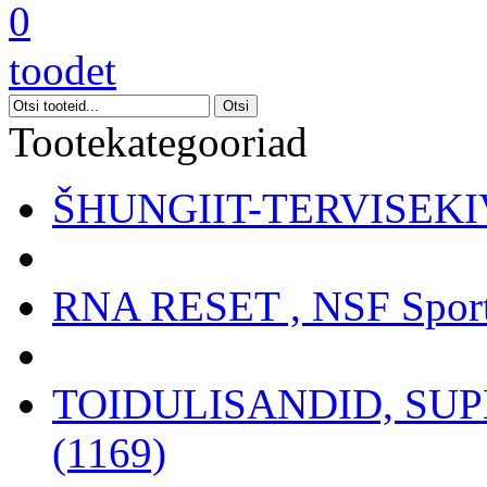
0
toodet
Tootekategooriad
ŠHUNGIIT-TERVISEKIV
RNA RESET , NSF Sport
TOIDULISANDID, SU
(1169)