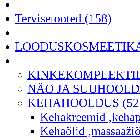
Tervisetooted (158)
LOODUSKOSMEETIKA 
KINKEKOMPLEKTID
NÄO JA SUUHOOLDU
KEHAHOOLDUS (52
Kehakreemid ,kehap
Kehaõlid ,massaažiõl