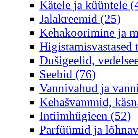
Kätele ja küüntele (
Jalakreemid (25)
Kehakoorimine ja m
Higistamisvastased 
Dušigeelid, vedelse
Seebid (76)
Vannivahud ja vanni
Kehašvammid, käsnad
Intiimhügieen (52)
Parfüümid ja lõhnav