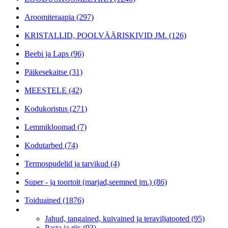
Aroomiteraapia (297)
KRISTALLID, POOLVÄÄRISKIVID JM. (126)
Beebi ja Laps (96)
Päikesekaitse (31)
MEESTELE (42)
Kodukoristus (271)
Lemmikloomad (7)
Kodutarbed (74)
Termospudelid ja tarvikud (4)
Super - ja toortoit (marjad,seemned jm.) (86)
Toiduained (1876)
Jahud, tangained, kuivained ja teraviljatooted (95)
Pasta ja riis (93)