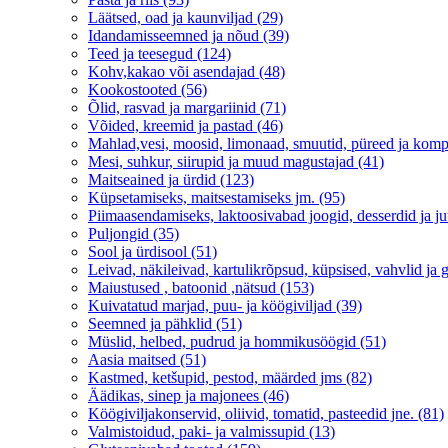
Läätsed, oad ja kaunviljad (29)
Idandamisseemned ja nõud (39)
Teed ja teesegud (124)
Kohv,kakao või asendajad (48)
Kookostooted (56)
Õlid, rasvad ja margariinid (71)
Võided, kreemid ja pastad (46)
Mahlad,vesi, moosid, limonaad, smuutid, püreed ja komp
Mesi, suhkur, siirupid ja muud magustajad (41)
Maitseained ja ürdid (123)
Küpsetamiseks, maitsestamiseks jm. (95)
Piimaasendamiseks, laktoosivabad joogid, desserdid ja ju
Puljongid (35)
Sool ja ürdisool (51)
Leivad, näkileivad, kartulikrõpsud, küpsised, vahvlid ja g
Maiustused , batoonid ,nätsud (153)
Kuivatatud marjad, puu- ja köögiviljad (39)
Seemned ja pähklid (51)
Müslid, helbed, pudrud ja hommikusöögid (51)
Aasia maitsed (51)
Kastmed, ketšupid, pestod, määrded jms (82)
Äädikas, sinep ja majonees (46)
Köögiviljakonservid, oliivid, tomatid, pasteedid jne. (81)
Valmistoidud, paki- ja valmissupid (13)