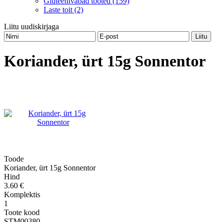
Gluteenivabad tooted (159)
Laste toit (2)
Liitu uudiskirjaga
Koriander, ürt 15g Sonnentor
Toode
Koriander, ürt 15g Sonnentor
Hind
3.60 €
Komplektis
1
Toote kood
STM00380