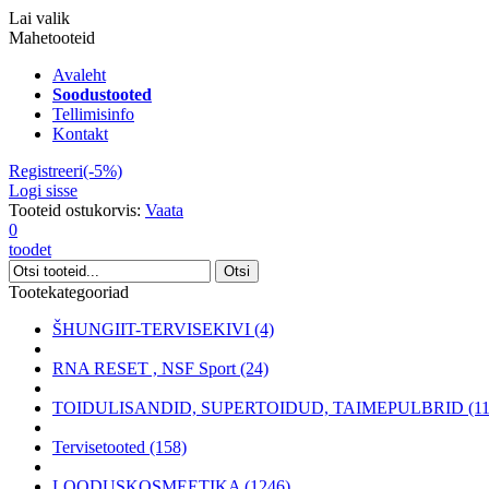
Lai valik
Mahetooteid
Avaleht
Soodustooted
Tellimisinfo
Kontakt
Registreeri(-5%)
Logi sisse
Tooteid ostukorvis:
Vaata
0
toodet
Tootekategooriad
ŠHUNGIIT-TERVISEKIVI (4)
RNA RESET , NSF Sport (24)
TOIDULISANDID, SUPERTOIDUD, TAIMEPULBRID (11
Tervisetooted (158)
LOODUSKOSMEETIKA (1246)