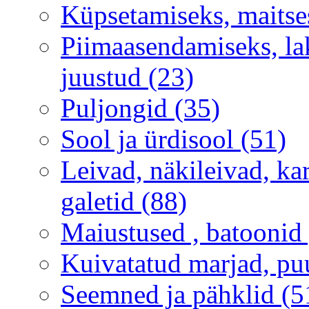
Küpsetamiseks, maitse
Piimaasendamiseks, lak
juustud (23)
Puljongid (35)
Sool ja ürdisool (51)
Leivad, näkileivad, ka
galetid (88)
Maiustused , batoonid 
Kuivatatud marjad, puu
Seemned ja pähklid (5