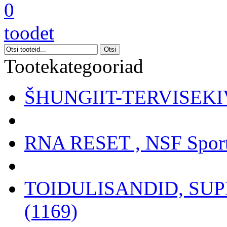
0
toodet
Tootekategooriad
ŠHUNGIIT-TERVISEKIV
RNA RESET , NSF Sport
TOIDULISANDID, SU
(1169)