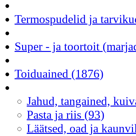
Termospudelid ja tarviku
Super - ja toortoit (marj
Toiduained (1876)
Jahud, tangained, kuiva
Pasta ja riis (93)
Läätsed, oad ja kaunvi