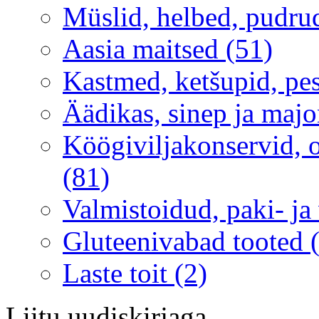
Müslid, helbed, pudru
Aasia maitsed (51)
Kastmed, ketšupid, pe
Äädikas, sinep ja majo
Köögiviljakonservid, ol
(81)
Valmistoidud, paki- ja
Gluteenivabad tooted 
Laste toit (2)
Liitu uudiskirjaga