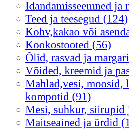
Idandamisseemned ja 
Teed ja teesegud (124)
Kohv,kakao või asenda
Kookostooted (56)
Õlid, rasvad ja margari
Võided, kreemid ja pas
Mahlad,vesi, moosid, 
kompotid (91)
Mesi, suhkur, siirupid
Maitseained ja ürdid (