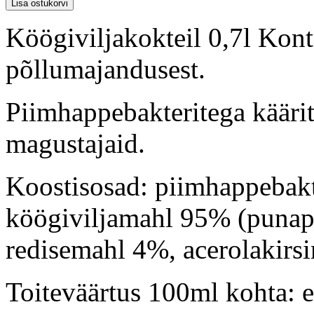
Köögiviljakokteil 0,7l Kont
põllumajandusest.
Piimhappebakteritega käärit
magustajaid.
Koostisosad: piimhappebakt
köögiviljamahl 95% (punape
redisemahl 4%, acerolakirs
Toiteväärtus 100ml kohta: e