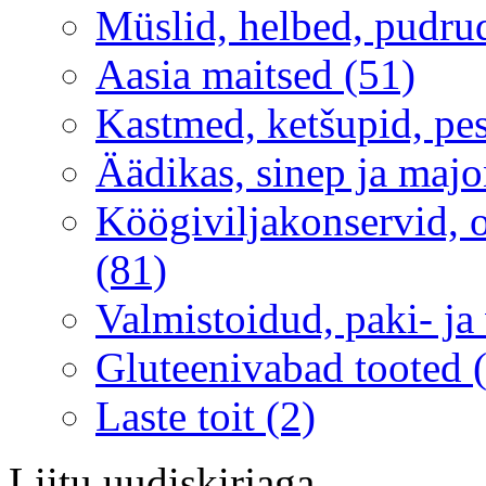
Müslid, helbed, pudru
Aasia maitsed (51)
Kastmed, ketšupid, pe
Äädikas, sinep ja majo
Köögiviljakonservid, ol
(81)
Valmistoidud, paki- ja
Gluteenivabad tooted 
Laste toit (2)
Liitu uudiskirjaga