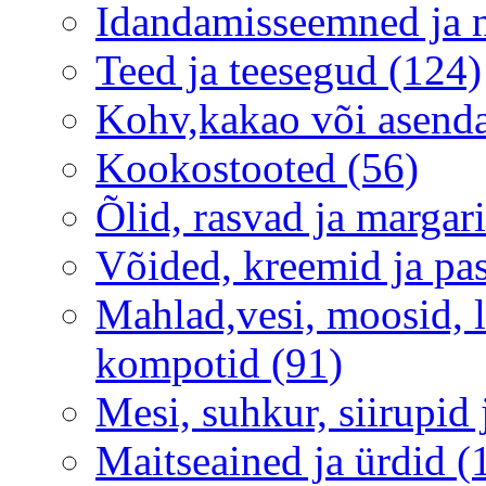
Idandamisseemned ja 
Teed ja teesegud (124)
Kohv,kakao või asenda
Kookostooted (56)
Õlid, rasvad ja margari
Võided, kreemid ja pas
Mahlad,vesi, moosid, 
kompotid (91)
Mesi, suhkur, siirupid
Maitseained ja ürdid (