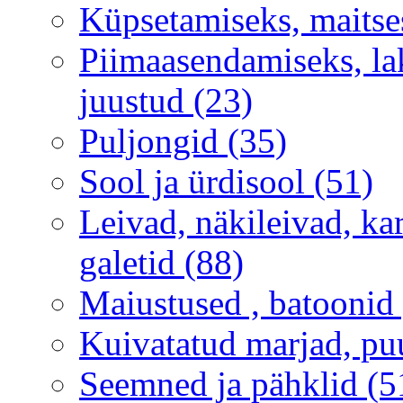
Küpsetamiseks, maitse
Piimaasendamiseks, lak
juustud (23)
Puljongid (35)
Sool ja ürdisool (51)
Leivad, näkileivad, ka
galetid (88)
Maiustused , batoonid 
Kuivatatud marjad, puu
Seemned ja pähklid (5