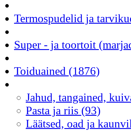
Termospudelid ja tarviku
Super - ja toortoit (marj
Toiduained (1876)
Jahud, tangained, kuiva
Pasta ja riis (93)
Läätsed, oad ja kaunvi