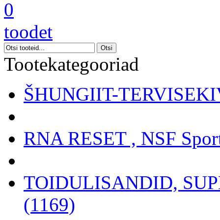
0
toodet
Tootekategooriad
ŠHUNGIIT-TERVISEKIV
RNA RESET , NSF Sport
TOIDULISANDID, SU
(1169)