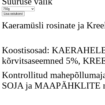
Suuruse valik
Kaeramüsli rosinate ja Kre
Koostisosad: KAERAHELB
kõrvitsaseemned 5%, KR
Kontrollitud mahepõllumaja
SOJA ja MAAPÄHKLITE nin