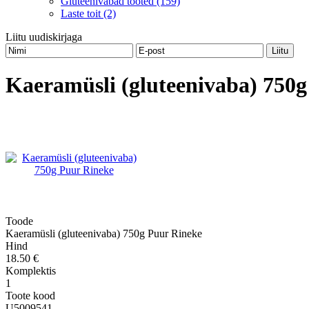
Gluteenivabad tooted (159)
Laste toit (2)
Liitu uudiskirjaga
Kaeramüsli (gluteenivaba) 750
Toode
Kaeramüsli (gluteenivaba) 750g Puur Rineke
Hind
18.50 €
Komplektis
1
Toote kood
U5009541