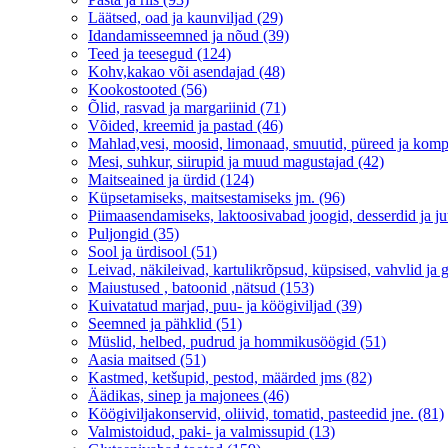
Läätsed, oad ja kaunviljad (29)
Idandamisseemned ja nõud (39)
Teed ja teesegud (124)
Kohv,kakao või asendajad (48)
Kookostooted (56)
Õlid, rasvad ja margariinid (71)
Võided, kreemid ja pastad (46)
Mahlad,vesi, moosid, limonaad, smuutid, püreed ja komp
Mesi, suhkur, siirupid ja muud magustajad (42)
Maitseained ja ürdid (124)
Küpsetamiseks, maitsestamiseks jm. (96)
Piimaasendamiseks, laktoosivabad joogid, desserdid ja ju
Puljongid (35)
Sool ja ürdisool (51)
Leivad, näkileivad, kartulikrõpsud, küpsised, vahvlid ja g
Maiustused , batoonid ,nätsud (153)
Kuivatatud marjad, puu- ja köögiviljad (39)
Seemned ja pähklid (51)
Müslid, helbed, pudrud ja hommikusöögid (51)
Aasia maitsed (51)
Kastmed, ketšupid, pestod, määrded jms (82)
Äädikas, sinep ja majonees (46)
Köögiviljakonservid, oliivid, tomatid, pasteedid jne. (81)
Valmistoidud, paki- ja valmissupid (13)