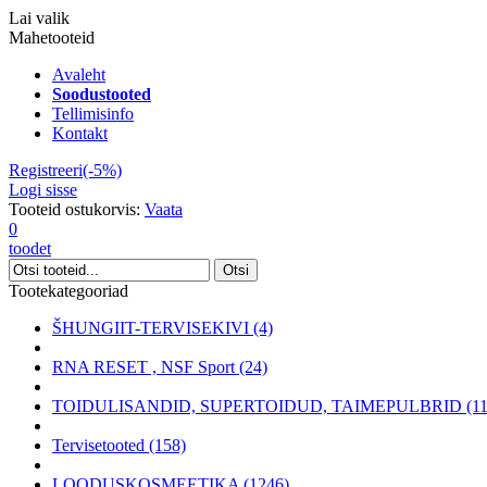
Lai valik
Mahetooteid
Avaleht
Soodustooted
Tellimisinfo
Kontakt
Registreeri(-5%)
Logi sisse
Tooteid ostukorvis:
Vaata
0
toodet
Tootekategooriad
ŠHUNGIIT-TERVISEKIVI (4)
RNA RESET , NSF Sport (24)
TOIDULISANDID, SUPERTOIDUD, TAIMEPULBRID (11
Tervisetooted (158)
LOODUSKOSMEETIKA (1246)