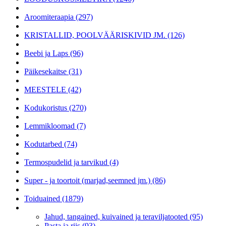
Aroomiteraapia (297)
KRISTALLID, POOLVÄÄRISKIVID JM. (126)
Beebi ja Laps (96)
Päikesekaitse (31)
MEESTELE (42)
Kodukoristus (270)
Lemmikloomad (7)
Kodutarbed (74)
Termospudelid ja tarvikud (4)
Super - ja toortoit (marjad,seemned jm.) (86)
Toiduained (1879)
Jahud, tangained, kuivained ja teraviljatooted (95)
Pasta ja riis (93)