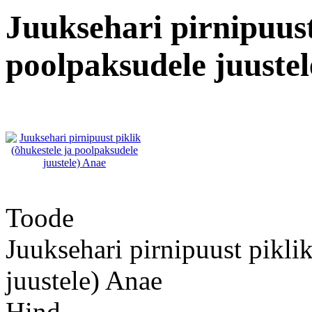
Juuksehari pirnipuust
poolpaksudele juuste
Toode
Juuksehari pirnipuust pikli
juustele) Anae
Hind