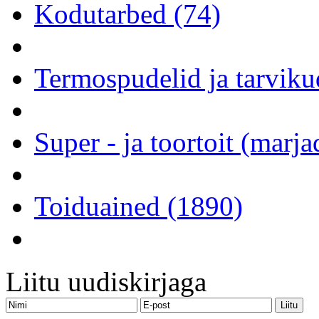
Kodutarbed (74)
Termospudelid ja tarviku
Super - ja toortoit (marj
Toiduained (1890)
Liitu uudiskirjaga