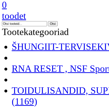
0
toodet
Tootekategooriad
ŠHUNGIIT-TERVISEKIV
RNA RESET , NSF Sport
TOIDULISANDID, SU
(1169)