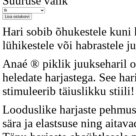
Suuruse valik
Hari sobib õhukestele kuni
lühikestele või habrastele ju
Anaé ® piklik juukseharil o
heledate harjastega. See hari
stimuleerib täiuslikku stiili!
Looduslike harjaste pehmus 
sära ja elastsuse ning aitava