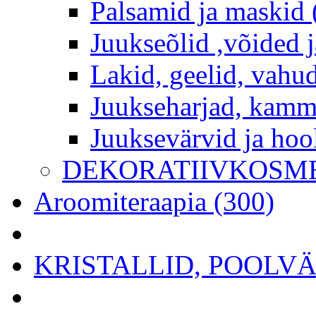
Palsamid ja maskid 
Juukseõlid ,võided j
Lakid, geelid, vahud
Juukseharjad, kamm
Juuksevärvid ja hoo
DEKORATIIVKOSME
Aroomiteraapia (300)
KRISTALLID, POOLVÄÄ