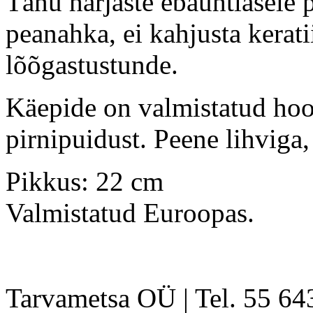
Tänu harjaste ebaühtlasele p
peanahka, ei kahjusta kerat
lõõgastustunde.
Käepide on valmistatud hool
pirnipuidust. Peene lihviga
Pikkus: 22 cm
Valmistatud Euroopas.
Tarvametsa OÜ | Tel. 55 6