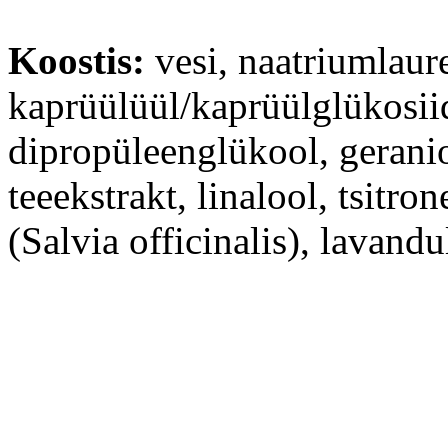
Koostis:
vesi, naatriumlaur
kaprüülüül/kaprüülglükosii
dipropüleenglükool, geranio
teeekstrakt, linalool, tsitro
(Salvia officinalis), lavandul