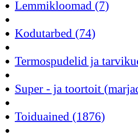
Lemmikloomad (7)
Kodutarbed (74)
Termospudelid ja tarviku
Super - ja toortoit (marj
Toiduained (1876)