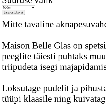
Mitte tavaline aknapesuvah
Maison Belle Glas on spetsia
peeglite täiesti puhtaks muu
triipudeta isegi majapidami
Loksutage pudelit ja pihust
tüüpi klaasile ning kuivata