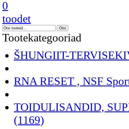
0
toodet
Tootekategooriad
ŠHUNGIIT-TERVISEKIV
RNA RESET , NSF Sport
TOIDULISANDID, SU
(1169)