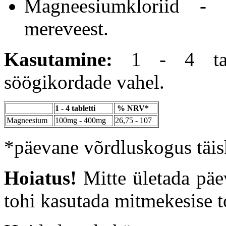
Magneesiumkloriid - fi
mereveest.
Kasutamine:
1 - 4 tabl
söögikordade vahel.
1 - 4 tabletti
% NRV*
Magneesium
100mg - 400mg
26,75 - 107
*päevane võrdluskogus täis
Hoiatus!
Mitte ületada päev
tohi kasutada mitmekesise t