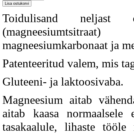
Toidulisand neljast e
(magneesiumtsitraa
magneesiumkarbonaat ja me
Patenteeritud valem, mis t
Gluteeni- ja laktoosivaba.
Magneesium aitab vähenda
aitab kaasa normaalsele en
tasakaalule, lihaste tööle