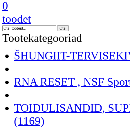
0
toodet
Tootekategooriad
ŠHUNGIIT-TERVISEKIV
RNA RESET , NSF Sport
TOIDULISANDID, SU
(1169)