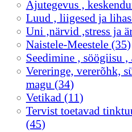
Ajutegevus , keskendu
Luud , liigesed ja liha
Uni ,närvid ,stress ja 
Naistele-Meestele (35)
Seedimine , söögiisu , 
Vereringe, vererõhk, s
magu (34)
Vetikad (11)
Tervist toetavad tinktu
(45)