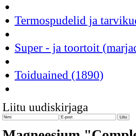
Termospudelid ja tarviku
Super - ja toortoit (marj
Toiduained (1890)
Liitu uudiskirjaga
Magneesium "Complete