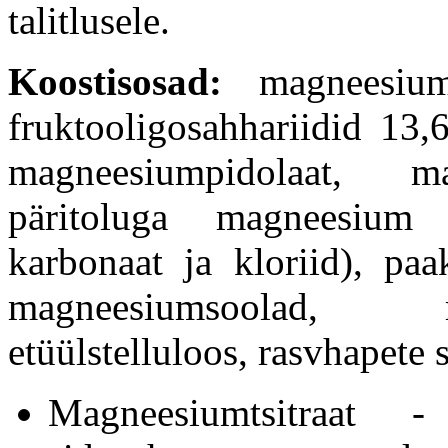
talitlusele.
Koostisosad:
magneesiumts
fruktooligosahhariidid 13,
magneesiumpidolaat, ma
päritoluga magneesium (
karbonaat ja kloriid), paa
magneesiumsoolad, rä
etüülstelluloos, rasvhapete 
Magneesiumtsitraat 