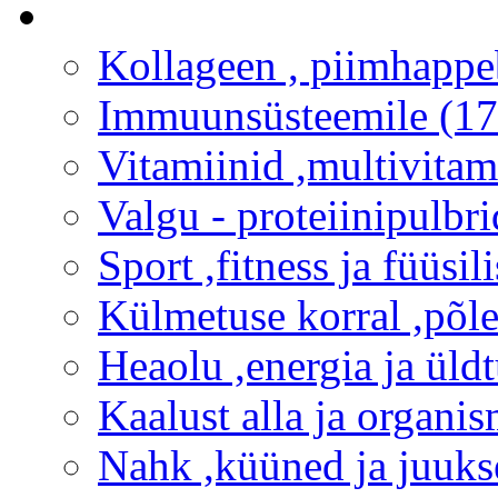
Kollageen , piimhappe
Immuunsüsteemile (17
Vitamiinid ,multivitam
Valgu - proteiinipulbri
Sport ,fitness ja füüsili
Külmetuse korral ,põlet
Heaolu ,energia ja üld
Kaalust alla ja organi
Nahk ,küüned ja juuks